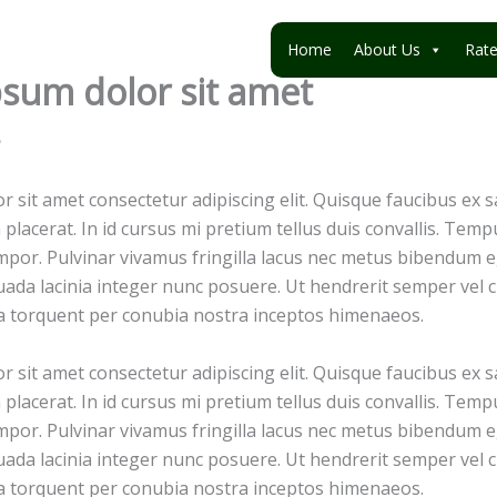
Home
About Us
Rat
sum dolor sit amet
5
 sit amet consectetur adipiscing elit. Quisque faucibus ex s
placerat. In id cursus mi pretium tellus duis convallis. Tem
por. Pulvinar vivamus fringilla lacus nec metus bibendum eg
ada lacinia integer nunc posuere. Ut hendrerit semper vel cl
ra torquent per conubia nostra inceptos himenaeos.
 sit amet consectetur adipiscing elit. Quisque faucibus ex s
placerat. In id cursus mi pretium tellus duis convallis. Tem
por. Pulvinar vivamus fringilla lacus nec metus bibendum eg
ada lacinia integer nunc posuere. Ut hendrerit semper vel cl
ra torquent per conubia nostra inceptos himenaeos.