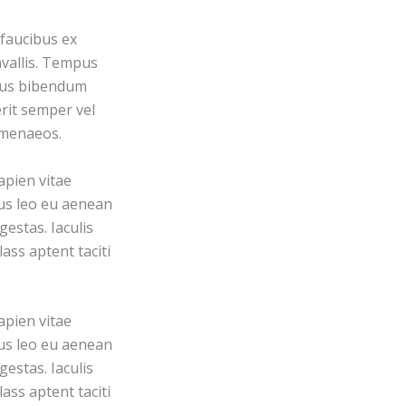
 faucibus ex
nvallis. Tempus
etus bibendum
rit semper vel
himenaeos.
apien vitae
pus leo eu aenean
estas. Iaculis
ass aptent taciti
apien vitae
pus leo eu aenean
estas. Iaculis
ass aptent taciti