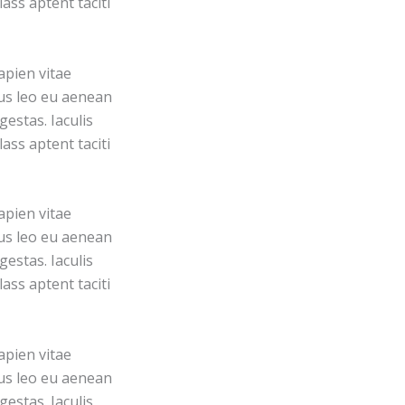
ass aptent taciti
apien vitae
pus leo eu aenean
estas. Iaculis
ass aptent taciti
apien vitae
pus leo eu aenean
estas. Iaculis
ass aptent taciti
apien vitae
pus leo eu aenean
estas. Iaculis