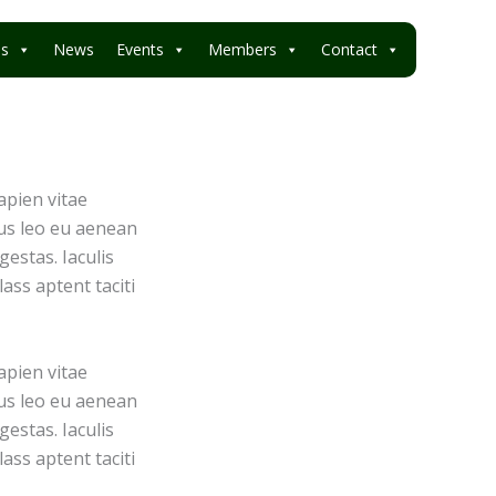
es
News
Events
Members
Contact
apien vitae
pus leo eu aenean
estas. Iaculis
ass aptent taciti
apien vitae
pus leo eu aenean
estas. Iaculis
ass aptent taciti