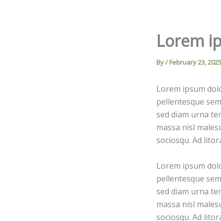
Skip
to
content
Lorem ip
By
/
February 23, 202
Lorem ipsum dolor
pellentesque sem 
sed diam urna tem
massa nisl malesu
sociosqu. Ad lito
Lorem ipsum dolor
pellentesque sem 
sed diam urna tem
massa nisl malesu
sociosqu. Ad lito