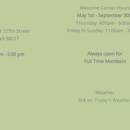
Welcome Center Hour
May 1st - September 30
Thursday: 4:00pm - 6:00
Friday to Sunday: 11:00am -
3
 127th Street
WA 98027
Always open for
m - 5:00 pm
Full Time Members
Weather
link to
Today's Weathe