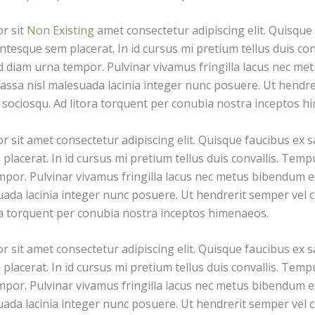
r sit
Non Existing
amet consectetur adipiscing elit. Quisque
entesque sem placerat. In id cursus mi pretium tellus duis co
d diam urna tempor. Pulvinar vivamus fringilla lacus nec m
massa nisl malesuada lacinia integer nunc posuere. Ut hendre
ti sociosqu. Ad litora torquent per conubia nostra inceptos 
 sit amet consectetur adipiscing elit. Quisque faucibus ex s
placerat. In id cursus mi pretium tellus duis convallis. Tem
por. Pulvinar vivamus fringilla lacus nec metus bibendum eg
ada lacinia integer nunc posuere. Ut hendrerit semper vel cl
ra torquent per conubia nostra inceptos himenaeos.
 sit amet consectetur adipiscing elit. Quisque faucibus ex s
placerat. In id cursus mi pretium tellus duis convallis. Tem
por. Pulvinar vivamus fringilla lacus nec metus bibendum eg
ada lacinia integer nunc posuere. Ut hendrerit semper vel cl