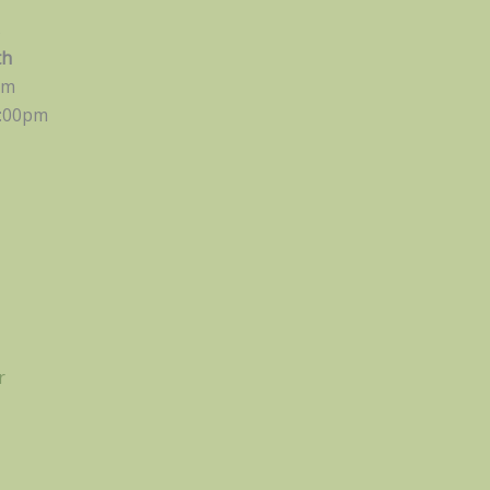
s
th
pm
:00pm
r