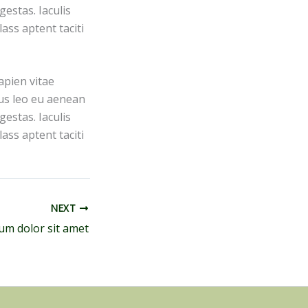
estas. Iaculis
ass aptent taciti
apien vitae
pus leo eu aenean
estas. Iaculis
ass aptent taciti
NEXT
um dolor sit amet